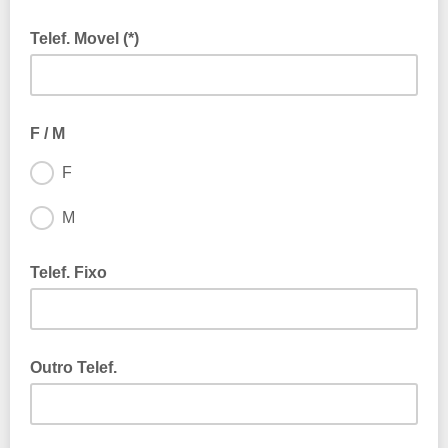
Se o número estiver errado, o cartão não poderá ser
emitido.
Telef. Movel (*)
F / M
F
M
Telef. Fixo
Outro Telef.